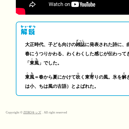
ざっし
大正時代、子ども向けの
雑誌
に発表された詩に、
春にうつりかわる、わくわくした感じが伝わって
こち
「
東風
」でした。
こち
ふ
よ
と
東風
＝春から夏にかけて
吹
く東
寄
りの風。氷を
解
は小、ちは風の古語）とよばれた。
Copyright ©
ZEROキッズ
. All right reserved