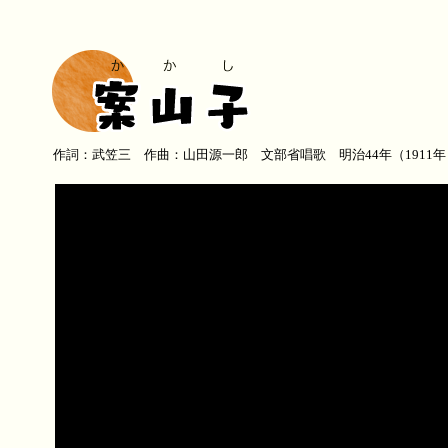
作詞：武笠三 作曲：山田源一郎 文部省唱歌 明治44年（1911年