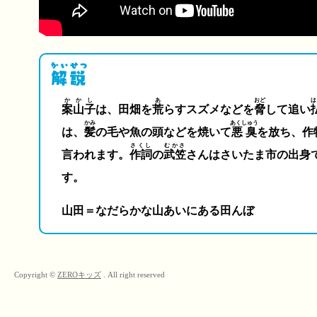
かかし
あ
おど
は
案山子
は、田畑を
荒
らすスズメなどを
脅
して追い
かみ
あくしゅう
は、
髪
の毛や魚の頭などを焼いて
悪臭
を放ち、作
さくし
むかさ
言われます。
作詞
の
武笠
さんはさいたま市の出身
す。
山田＝なだらかな山あいにある田んぼ
Copyright ©
ZEROキッズ
. All right reserved