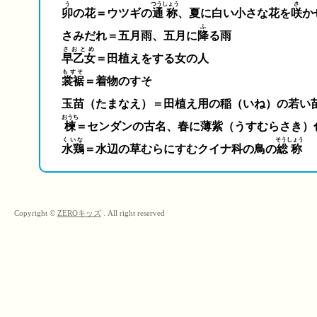
う
つうしょう
さ
卯
の花＝ウツギの
通称
、夏に白い小さな花を
咲
か
ふ
さみだれ＝五月雨、五月に
降
る雨
さおとめ
早乙女
＝田植えをする女の人
もすそ
裳裾
＝着物のすそ
玉苗（たまなえ）＝田植え用の稲（いね）の若い
おうち
楝
＝センダンの古名、春に薄紫（うすむらさき）
くいな
そうしょう
水鶏
＝水辺の草むらにすむクイナ科の鳥の
総称
Copyright ©
ZEROキッズ
. All right reserved