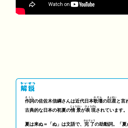
さくし
かだん
きょせい
作詞
の佐佐木信綱さんは近代日本
歌壇
の
巨星
と言
じょうけい
ひょうげん
古典的な日本の初夏の
情景
が
表現
されています。
かんりょう
夏は来ぬ＝「ぬ」は文語で、
完了
の助動詞。「夏