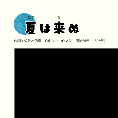
作詞：佐佐木信綱 作曲：小山作之助 明治29年（1896年）