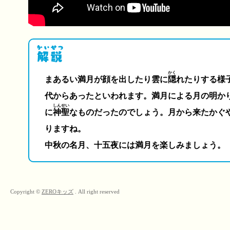
かく
まあるい満月が顔を出したり雲に
隠
れたりする様
代からあったといわれます。満月による月の明か
しんせい
に
神聖
なものだったのでしょう。月から来たかぐ
りますね。
中秋の名月、十五夜には満月を楽しみましょう。
Copyright ©
ZEROキッズ
. All right reserved